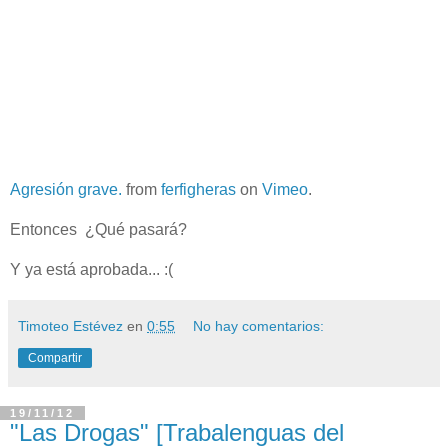
Agresión grave.
from
ferfigheras
on
Vimeo
.
Entonces ¿Qué pasará?
Y ya está aprobada... :(
Timoteo Estévez
en
0:55
No hay comentarios:
Compartir
19/11/12
"Las Drogas" [Trabalenguas del