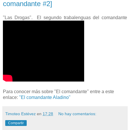
comandante #2]
"Las Drogas". El segundo trabalenguas del comandante
Para conocer más sobre "El comandante" entre a este
enlace:
"El comandante Aladino"
Timoteo Estévez
en
17:28
No hay comentarios:
Compartir